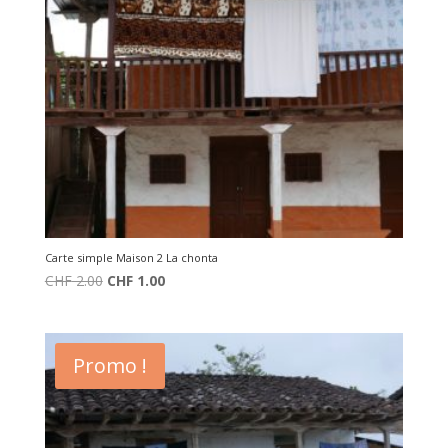
Carte simple Maison 2 La chonta
Le
Le
CHF
2.00
CHF
1.00
prix
prix
initial
actuel
était :
est :
Promo !
CHF 2.00.
CHF 1.00.